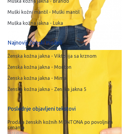
Muška kožna jakna - Brando
Muški kožni mantil - Muški mantil
Muška kožna jakna - Luka
Najnoviji Ženski modeli
Ženska kožna jakna - Viktorija sa krznom
Ženska kožna jakna - Monton
Ženska kožna jakna - Mima
Ženska kožna jakna - Zenska jakna 5
Poslednje objavljeni tekstovi
Prodaja ženskih kožnih MONTONA po povoljnim
cenama
06.12.2020