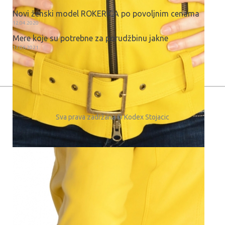
Novi ženski model ROKERICA po povoljnim cenama
12.04.2020
Mere koje su potrebne za porudžbinu jakne
17.06.2021.
Sva prava zadržana © Kodex Stojacic